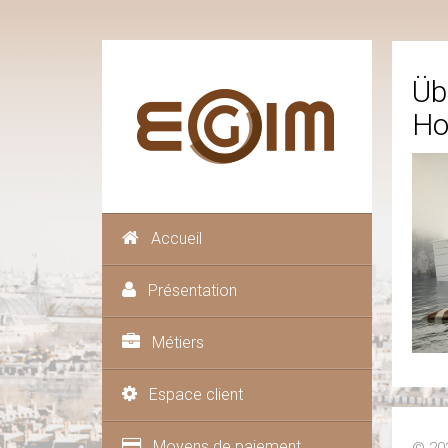
Üb
Ho
Accueil
Présentation
Métiers
Espace client
Moyens de paiement