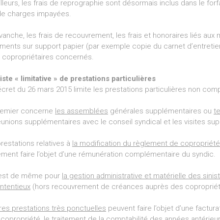
illeurs, les frais de reprographie sont désormais inclus dans le forf
de charges impayées.
vanche, les frais de recouvrement, les frais et honoraires liés aux 
ents sur support papier (par exemple copie du carnet d’entretie
 copropriétaires concernés.
iste « limitative » de prestations particulières
cret du 26 mars 2015 limite les prestations particulières non compr
remier concerne
les assemblées
générales supplémentaires ou
t
éunions supplémentaires avec le conseil syndical et les visites su
restations relatives à
la modification du règlement de copropriété
ment faire l’objet d’une rémunération complémentaire du syndic.
n est de même pour
la gestion administrative et matérielle des sinis
ntentieux
(hors recouvrement de créances auprès des copropriéta
res prestations très ponctuelles
peuvent faire l’objet d’une factura
 copropriété, le traitement de la comptabilité des années antérieur