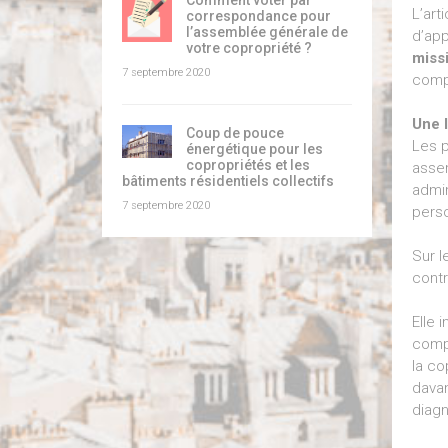
Comment voter par
L’art
correspondance pour
l’assemblée générale de
d’app
votre copropriété ?
miss
7 septembre 2020
compl
Une l
Coup de pouce
Les 
énergétique pour les
copropriétés et les
assem
bâtiments résidentiels collectifs
admin
7 septembre 2020
perso
Sur l
contr
Elle 
compt
la co
davan
diagn