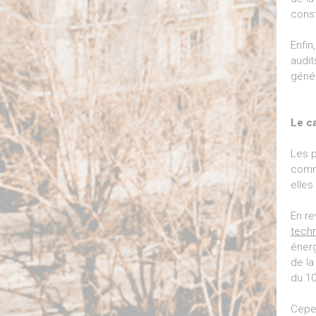
const
Enfin
audit
génér
Le ca
Les p
commu
elles
En re
tech
énerg
de la
du 10 
Cepen