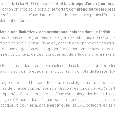
icle 55 de la loi ALUR impose en effet le
principe d’une rémunérati
lication en précise la portée :
le forfait comprend toutes les pres
ion
, à l’exclusion d’une liste limitative de prestations particulières
ément du forfait.
iste « non limitative » des prestations incluses dans le forfait
prestations sont regroupées en
six grandes rubriques
correspondan
blée générale, conseil syndical, gestion des opérations financièr
istration et gestion de la copropriété en conformité avec le règ
nnel. Le contenu de ces rubriques est détaillé dans une annexe a
e fond, la liste des prestations incluses dans le forfait comporte 
ats mis au point précédemment pour tenir compte de l’arrêté Nove
intègre cependant l’impact des nouvelles obligations imposées au sy
es de chaque copropriété et la gestion des fonds travaux (à partir 
propriété), l’établissement de la fiche synthétique des immeubles,
tage d’éléments destinés aux conseils syndicaux, mais aussi la 
ostiqueurs pour les audits énergétiques, les DPE collectifs et les