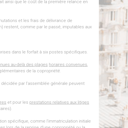
ait ainsi que le coût de la première relance en
mutations et les frais de délivrance de
n) restent, comme par le passé, imputables aux
ises dans le forfait à six postes spécifiques.
enues au-delà des plages
horaires convenues
,
pplémentaires de la copropriété.
décidée par l’assemblée générale peuvent
tres
et pour les
prestations relatives aux litiges
ires).
tion spécifique, comme l’immatriculation initiale
es lors de la reprise d’une copropriété ou la