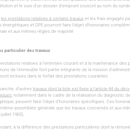
itution et le suivi d’un dossier d’emprunt souscrit au nom du syndi
,
les prestations relatives à certains travaux
et les frais engagés par
s énergétiques et DPE pourront faire l’objet d’honoraires complé
ale et aux mêmes règles de majorité.
s particulier des travaux
restations relatives à l’entretien courant et à la maintenance d
ns de l’immeuble font partie intégrante de la mission d’administra
 sont incluses dans le forfait des prestations courantes.
vanche, d’autres
travaux dont la liste est fixée à l’article 44 du déc
niques
, notamment dans le cadre de la réalisation du diagnostic de
étique, peuvent faire l’objet d’honoraires spécifiques. Ces honor
 même assemblée générale que les travaux concernés et aux mêmes 
juillet 1965).
dant, à la différence des prestations particulières dont la rémuné