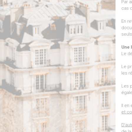
Par a
cas 
En re
docum
seuls
Une l
Le dé
Le p
les r
Les p
égale
Il e
et co
D’aut
de la