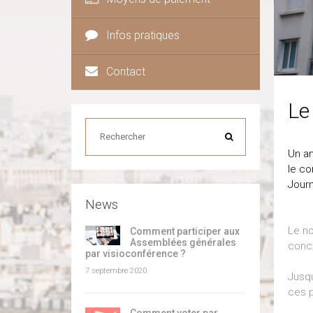
Infos pratiques
Contact
Le
Un an
le co
Journ
News
Le no
Comment participer aux
Assemblées générales
conce
par visioconférence ?
7 septembre 2020
Jusqu
ces p