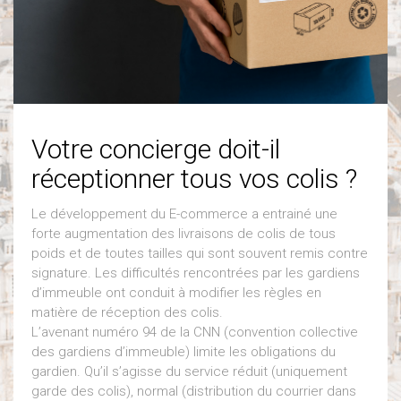
Votre concierge doit-il
réceptionner tous vos colis ?
Le développement du E-commerce a entrainé une
forte augmentation des livraisons de colis de tous
poids et de toutes tailles qui sont souvent remis contre
signature. Les difficultés rencontrées par les gardiens
d’immeuble ont conduit à modifier les règles en
matière de réception des colis.
L’avenant numéro 94 de la CNN (convention collective
des gardiens d’immeuble) limite les obligations du
gardien. Qu’il s’agisse du service réduit (uniquement
garde des colis), normal (distribution du courrier dans